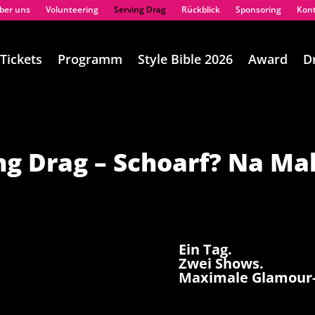
ber uns
Volunteering
Serving Drag
Rückblick
Sponsoring
Kon
Tickets
Programm
Style Bible 2026
Award
D
ng Drag –
Schoarf? Na Mah
Ein Tag.
Zwei Shows.
Maximale Glamour-