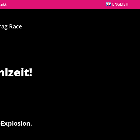
takt
ENGLISH
rag Race
lzeit!
Explosion.